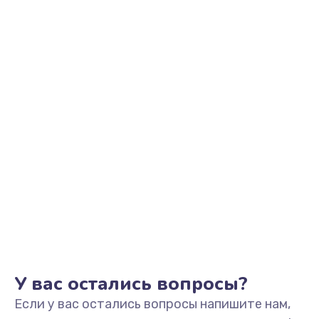
2500 руб.
Заказать
Замена видеоадаптера (видеокарты)
1800 руб.
Заказать
Замена, перепайка чипа
1300 руб.
Заказать
Замена HDMI-разъема
650 руб.
Заказать
У вас остались вопросы?
Если у вас остались вопросы напишите нам,
Замена/Pемонт карбюратора