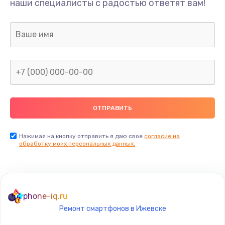
наши специалисты с радостью ответят вам!
1300 руб.
Заказать
Ремонт капиллярной трубки
400 руб.
Заказать
Замена блока питания
1000 руб.
Заказать
Нажимая на кнопку отправить я даю свое
согласие на
обработку моих персональных данных.
Прошивка / разблокировка
900 руб.
Заказать
phone-iq.ru
Ремонт смартфонов в Ижевске
Замена термостата