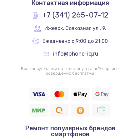
Контактная информация
1200 руб.
Заказать
+7 (341) 265-07-12
Замена реле
Ижевск
,
 Совхозная ул., 9,
1000 руб.
Ежедневно с 9:00 до 21:00
Заказать
info@phone-iq.ru
Замена термопредохранителя
Все консультации по телефону в нашем сервисе
700 руб.
совершенно бесплатны
Заказать
Замена ТЭНа
2500 руб.
Заказать
Ремонт популярных брендов
Замена шнура
смартфонов