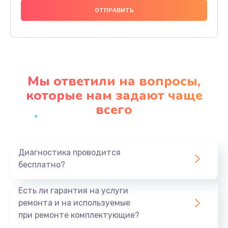
1000 руб.
Заказать
Ремонт материнской платы
4500 руб.
Мы ответили на вопросы,
Заказать
которые нам задают чаще
всего
Профилактическая чистка
1000 руб.
Заказать
Диагностика проводится
бесплатно?
Прошивка BIOS
1920 руб.
Есть ли гарантия на услуги
Заказать
ремонта и на используемые
при ремонте комплектующие?
Замена северного моста