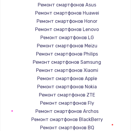
1400 руб.
Ремонт смартфонов Asus
Заказать
Ремонт смартфонов Huawei
Ремонт смартфонов Honor
Замена / ремонт электронного модуля
Ремонт смартфонов Lenovo
управления
Ремонт смартфонов LG
600 руб.
Ремонт смартфонов Meizu
Заказать
Ремонт смартфонов Philips
Ремонт смартфонов Samsung
Замена конфорки
Ремонт смартфонов Xiaomi
1100 руб.
Ремонт смартфонов Apple
Заказать
Ремонт смартфонов Nokia
Ремонт смартфонов ZTE
Замена платы сенсора
Ремонт смартфонов Fly
900 руб.
Ремонт смартфонов Archos
Заказать
Ремонт смартфонов BlackBerry
Ремонт смартфонов BQ
Замена регулятора режимов конфорки