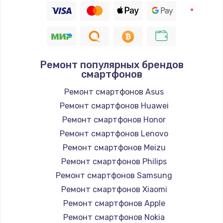
Заказать
Восстановление цепи питания, пайка
880 руб.
Заказать
Ремонт популярных брендов
смартфонов
Программный ремонт/прошивка
Ремонт смартфонов Asus
390 руб.
Ремонт смартфонов Huawei
Ремонт смартфонов Honor
Заказать
Ремонт смартфонов Lenovo
Замена Bluetooth/Wi-Fi модуля
Ремонт смартфонов Meizu
Ремонт смартфонов Philips
800 руб.
Ремонт смартфонов Samsung
Заказать
Ремонт смартфонов Xiaomi
Ремонт смартфонов Apple
Замена картридера
Ремонт смартфонов Nokia
890 руб.