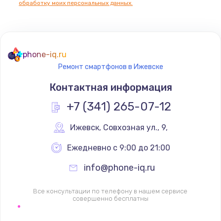
обработку моих персональных данных.
Не реагирует на кнопки
700 руб.
phone-iq.ru
Заказать
Ремонт смартфонов в Ижевске
Не сопряжается с устройством
Контактная информация
900 руб.
+7 (341) 265-07-12
Заказать
Ижевск
,
 Совхозная ул., 9,
Помехи и искажение звука
Ежедневно с 9:00 до 21:00
900 руб.
info@phone-iq.ru
Заказать
Все консультации по телефону в нашем сервисе
Не работает
совершенно бесплатны
1400 руб.