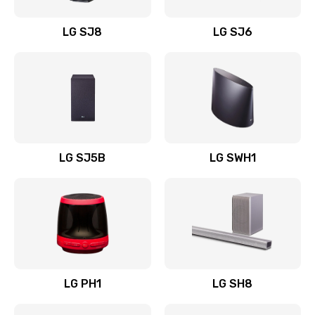
Восстановление после заклинивания
LG SJ8
LG SJ6
1400 руб.
Заказать
Восстановление после залития
1500 руб.
Заказать
LG SJ5B
LG SWH1
Замена фильтра
1500 руб.
Заказать
Ремонт корпуса
LG PH1
LG SH8
1400 руб.