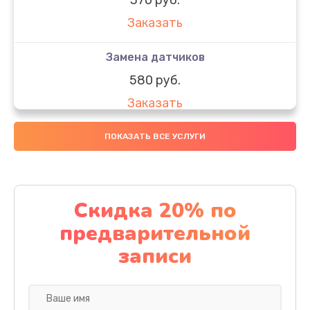
Заказать
Замена датчиков
580 руб.
Заказать
Комплексная чистка
ПОКАЗАТЬ ВСЕ УСЛУГИ
800 руб.
Заказать
Скидка 20% по
Замена дисплея (экрана)
предварительной
2000 руб.
записи
Заказать
Ремонт платы электроники