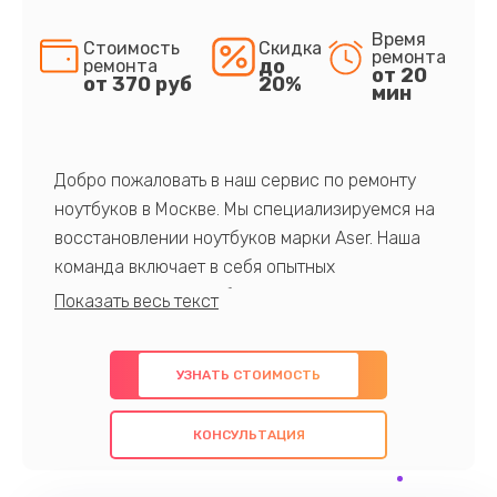
Время
Стоимость
Скидка
ремонта
до
ремонта
от 20
от 370 руб
20%
мин
Добро пожаловать в наш сервис по ремонту
ноутбуков в Москве. Мы специализируемся на
восстановлении ноутбуков марки Aser. Наша
команда включает в себя опытных
профессионалов с обширными знаниями и
многолетним опытом в данной области. Мы
предлагаем быстрый и качественный ремонт с
УЗНАТЬ СТОИМОСТЬ
использованием оригинальных компонентов, а
также гарантируем качество всех
КОНСУЛЬТАЦИЯ
проведенных работ. Наша цель - предоставить
клиентам надежное и профессиональное