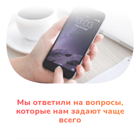
600 руб.
Заказать
Замена датчика
480 руб.
Заказать
Замена кнопки
450 руб.
Заказать
Мы ответили на вопросы,
Настройка
которые нам задают чаще
600 руб.
всего
Заказать
Очень тихо играет