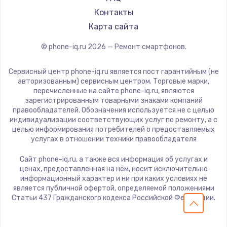
Ремонт смартфонов Nothing
Motorola
1600 руб.
Контакты
Ремонт смартфонов iQOO
Prestigio
Карта сайта
Заказать
Vertex
© phone-iq.ru
2026
— Ремонт смартфонов.
Microsoft
Ремонт разъема питания
Sharp
880 руб.
Сервисный центр phone-iq.ru является пост гарантийным (не
Elephone
авторизованным) сервисным центром. Торговые марки,
Заказать
перечисленные на сайте phone-iq.ru, являются
BlackView
зарегистрированным товарными знаками компаний
Google
правообладателей. Обозначения используется не с целью
Замена видеочипа
индивидуализации соответствующих услуг по ремонту, а с
Vertu
2745 руб.
целью информирования потребителей о предоставляемых
Tp-Link
услугах в отношении техники правообладателя
Заказать
Hisense
Сайт phone-iq.ru, а также вся информация об услугах и
Nubia
ценах, предоставленная на нём, носит исключительно
Замена северного моста
информационный характер и ни при каких условиях не
Land Rover
2600 руб.
является публичной офертой, определяемой положениями
Acer
Статьи 437 Гражданского кодекса Российской Федерации.
Заказать
HP
Poco