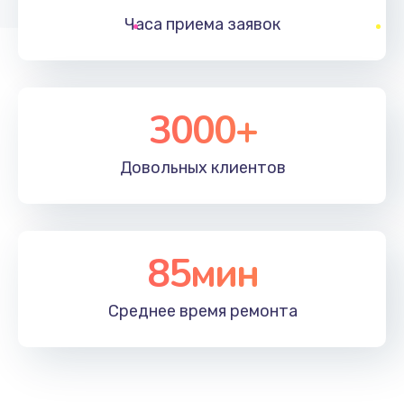
Часа приема
заявок
Заказать
Устранение ошибок
2000 руб.
3000+
Заказать
Довольных
клиентов
Ремонт после залития
2100 руб.
Заказать
85мин
Ремонт электроплаты
Среднее время
ремонта
1400 руб.
Заказать
Замена шнура