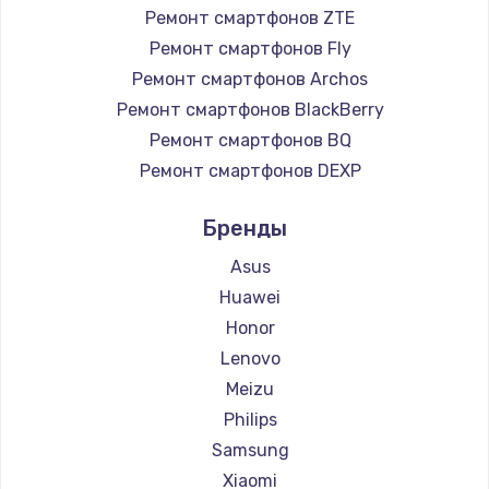
Ремонт смартфонов ZTE
Заказать
Ремонт смартфонов Fly
Ремонт смартфонов Archos
Замена микросхемы NFC
Ремонт смартфонов BlackBerry
1100 руб.
Ремонт смартфонов BQ
Заказать
Ремонт смартфонов DEXP
Ремонт смартфонов Digma
Замена шим-контроллера
Бренды
Ремонт смартфонов Ginzzu
3900 руб.
Ремонт смартфонов Highscreen
Asus
Заказать
Ремонт смартфонов Irbis
Huawei
Ремонт смартфонов Kyocera
Honor
Настройка Wi-Fi
Ремонт смартфонов LeEco
Lenovo
1030 руб.
Ремонт смартфонов OnePlus
Meizu
Заказать
Ремонт смартфонов teXet
Philips
Ремонт смартфонов Motorola
Samsung
Замена вебкамеры
Ремонт смартфонов Prestigio
Xiaomi