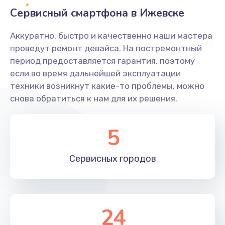
Заказать
Сервисный смартфона в Ижевске
Ремонт системной платы
Аккуратно, быстро и качественно наши мастера
проведут ремонт девайса. На постремонтный
1600 руб.
период предоставляется гарантия, поэтому
Заказать
если во время дальнейшей эксплуатации
техники возникнут какие-то проблемы, можно
Снятие системных ошибок/программный ремонт
снова обратиться к нам для их решения.
1400 руб.
Заказать
5
Ремонт разъема SIM-карты
Сервисных
городов
880 руб.
Заказать
Модернизация
24
1830 руб.