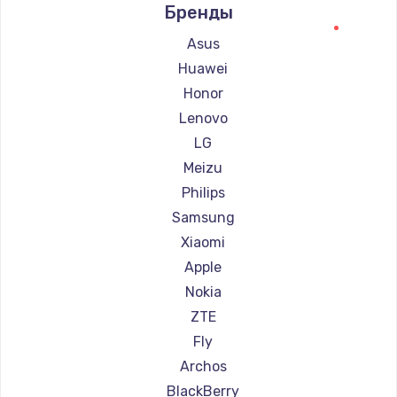
Бренды
Ремонт смартфонов Digma
Ремонт смартфонов Ginzzu
Asus
Ремонт смартфонов Highscreen
Huawei
Ремонт смартфонов Irbis
Honor
Ремонт смартфонов Kyocera
Lenovo
Ремонт смартфонов LeEco
LG
Ремонт смартфонов OnePlus
Meizu
Ремонт смартфонов teXet
Philips
Ремонт смартфонов Motorola
Samsung
Ремонт смартфонов Prestigio
Xiaomi
Ремонт смартфонов Vertex
Apple
Ремонт смартфонов Microsoft
Nokia
Ремонт смартфонов Sharp
ZTE
Ремонт смартфонов Elephone
Fly
Ремонт смартфонов BlackView
Archos
Ремонт смартфонов Google
BlackBerry