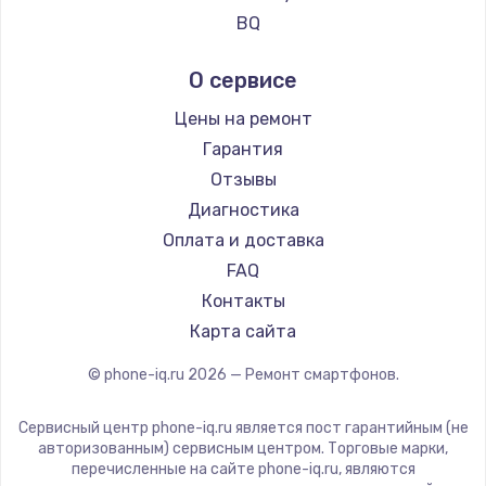
Ремонт смартфонов Vertu
BQ
Ремонт смартфонов Tp-Link
DEXP
О сервисе
Ремонт смартфонов Hisense
Digma
Ремонт смартфонов Nubia
Ginzzu
Цены на ремонт
Ремонт смартфонов Land Rover
Highscreen
Гарантия
Ремонт смартфонов Acer
Irbis
Отзывы
Ремонт смартфонов HP
Kyocera
Диагностика
Ремонт смартфонов Poco
LeEco
Оплата и доставка
Ремонт смартфонов HTC
OnePlus
FAQ
Ремонт смартфонов Blackmagic
teXet
Контакты
Ремонт смартфонов Nothing
Motorola
Карта сайта
Ремонт смартфонов iQOO
Prestigio
© phone-iq.ru
2026
— Ремонт смартфонов.
Vertex
Microsoft
Сервисный центр phone-iq.ru является пост гарантийным (не
Sharp
авторизованным) сервисным центром. Торговые марки,
перечисленные на сайте phone-iq.ru, являются
Elephone