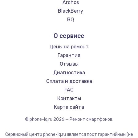
Ремонт смартфонов BlackView
Archos
Ремонт смартфонов Google
BlackBerry
Ремонт смартфонов Vertu
BQ
Ремонт смартфонов Tp-Link
DEXP
О сервисе
Ремонт смартфонов Hisense
Digma
Ремонт смартфонов Nubia
Ginzzu
Цены на ремонт
Ремонт смартфонов Land Rover
Highscreen
Гарантия
Ремонт смартфонов Acer
Irbis
Отзывы
Ремонт смартфонов HP
Kyocera
Диагностика
Ремонт смартфонов Poco
LeEco
Оплата и доставка
Ремонт смартфонов HTC
OnePlus
FAQ
Ремонт смартфонов Blackmagic
teXet
Контакты
Ремонт смартфонов Nothing
Motorola
Карта сайта
Ремонт смартфонов iQOO
Prestigio
© phone-iq.ru
2026
— Ремонт смартфонов.
Vertex
Microsoft
Сервисный центр phone-iq.ru является пост гарантийным (не