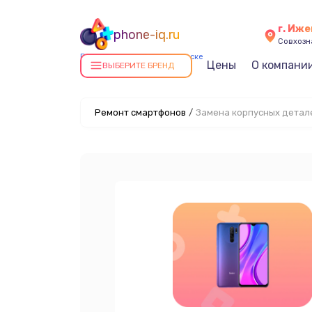
г. Иже
phone-iq.ru
Совхозна
Ремонт смартфонов в Ижевске
Цены
О компани
ВЫБЕРИТЕ БРЕНД
Ремонт смартфонов
/
Замена корпусных детал