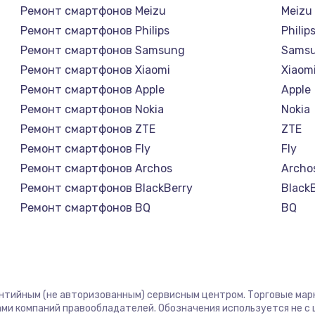
Ремонт смартфонов Meizu
Meizu
Ремонт смартфонов Philips
Philip
Ремонт смартфонов Samsung
Sams
Ремонт смартфонов Xiaomi
Xiaom
Ремонт смартфонов Apple
Apple
Ремонт смартфонов Nokia
Nokia
Ремонт смартфонов ZTE
ZTE
Ремонт смартфонов Fly
Fly
Ремонт смартфонов Archos
Archo
Ремонт смартфонов BlackBerry
Black
Ремонт смартфонов BQ
BQ
Ремонт смартфонов DEXP
DEXP
Ремонт смартфонов Digma
Digm
Ремонт смартфонов Ginzzu
Ginzz
Ремонт смартфонов Highscreen
Highs
антийным (не авторизованным) сервисным центром. Торговые марки
Ремонт смартфонов Irbis
Irbis
ми компаний правообладателей. Обозначения используется не 