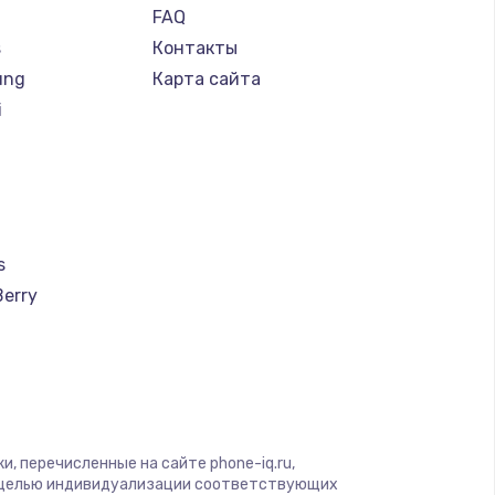
FAQ
s
Контакты
ung
Карта сайта
i
s
Berry
a
u
creen
, перечисленные на сайте phone-iq.ru,
с целью индивидуализации соответствующих