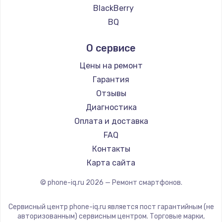
Ремонт смартфонов Google
BlackBerry
Ремонт смартфонов Vertu
BQ
Ремонт смартфонов Tp-Link
DEXP
О сервисе
Ремонт смартфонов Hisense
Digma
Ремонт смартфонов Nubia
Ginzzu
Цены на ремонт
Ремонт смартфонов Land Rover
Highscreen
Гарантия
Ремонт смартфонов Acer
Irbis
Отзывы
Ремонт смартфонов HP
Kyocera
Диагностика
Ремонт смартфонов Poco
LeEco
Оплата и доставка
Ремонт смартфонов HTC
OnePlus
FAQ
Ремонт смартфонов Blackmagic
teXet
Контакты
Ремонт смартфонов Nothing
Motorola
Карта сайта
Ремонт смартфонов iQOO
Prestigio
© phone-iq.ru
2026
— Ремонт смартфонов.
Vertex
Microsoft
Сервисный центр phone-iq.ru является пост гарантийным (не
Sharp
авторизованным) сервисным центром. Торговые марки,