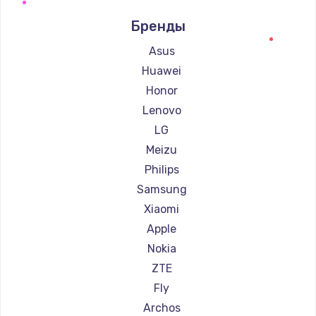
Ремонт смартфонов DEXP
Бренды
Ремонт смартфонов Digma
Ремонт смартфонов Ginzzu
Asus
Ремонт смартфонов Highscreen
Huawei
Ремонт смартфонов Irbis
Honor
Ремонт смартфонов Kyocera
Lenovo
Ремонт смартфонов LeEco
LG
Ремонт смартфонов OnePlus
Meizu
Ремонт смартфонов teXet
Philips
Ремонт смартфонов Motorola
Samsung
Ремонт смартфонов Prestigio
Xiaomi
Ремонт смартфонов Vertex
Apple
Ремонт смартфонов Microsoft
Nokia
Ремонт смартфонов Sharp
ZTE
Ремонт смартфонов Elephone
Fly
Ремонт смартфонов BlackView
Archos